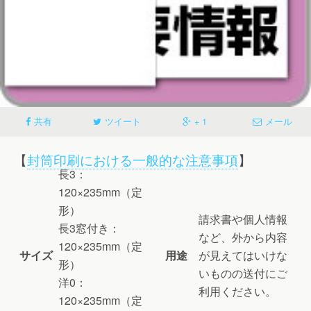
共有
ツイート
+ 1
メール
【
封筒印刷における一般的な注意事項
】
長3：
120×235mm（定
形）
請求書や個人情報
長3窓付き：
など、外から内容
120×235mm（定
サイズ
用途
が見えてはいけな
形）
いものの送付にご
洋0：
利用ください。
120×235mm（定