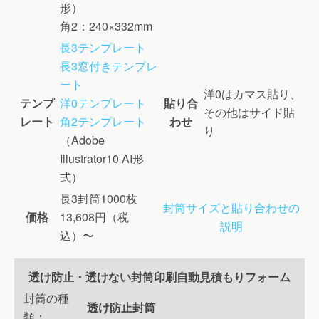
形）
角2：240×332mm
長3テンプレート
長3窓付きテンプレ
ート
洋0はカマス貼り、
テンプ
洋0テンプレート
貼り合
その他はサイド貼
レート
角2テンプレート
わせ
り
（Adobe
Illustrator10 AI形
式）
長3封筒1000枚
封筒サイズと貼り合わせの
価格
13,608円（税
説明
込）〜
透け防止・透けない封筒印刷自動見積もりフォーム
封筒の種
透け防止封筒
類：