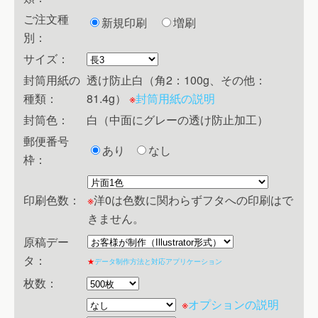
ご注文種
新規印刷
増刷
別：
サイズ：
封筒用紙の
透け防止白（角2：100g、その他：
種類：
81.4g）
※
封筒用紙の説明
封筒色：
白（中面にグレーの透け防止加工）
郵便番号
あり
なし
枠：
印刷色数：
※
洋0は色数に関わらずフタへの印刷はで
きません。
原稿デー
タ：
★
データ制作方法と対応アプリケーション
枚数：
※
オプションの説明