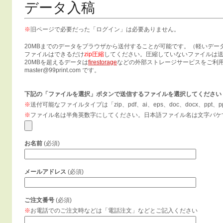
データ入稿
新
●
●
●
●
※
旧ページで必要だった「ログイン」は必要ありません。
●
20MBまでのデータをブラウザから送付することが可能です。（軽いデー
2
ファイルはできるだけ
zip圧縮
してください。圧縮していないファイルは
G
20MBを超えるデータは
firestorage
などの外部ストレージサービスをご利
ン
master@99print.com です。
2
明
の
下記の「ファイルを選択」ボタンで送信するファイルを選択してください
の
ま
※
送付可能なファイルタイプは「zip、pdf、ai、eps、doc、docx、ppt、pp
2
※
ファイル名は半角英数字にしてください。日本語ファイル名は文字バケ
大
て
ー
2
お名前
(必須)
能
申
き
今
メールアドレス
(必須)
ご注文番号
(必須)
※
お電話でのご注文時などは「電話注文」などとご記入ください