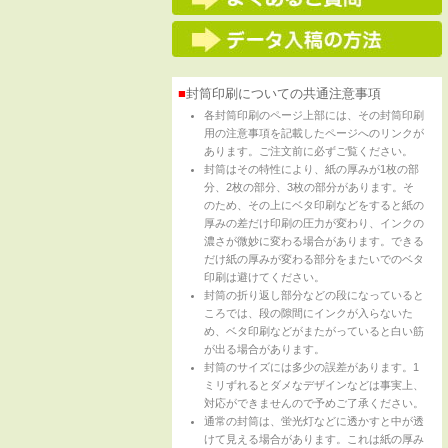
■
封筒印刷についての共通注意事項
各封筒印刷のページ上部には、その封筒印刷
用の注意事項を記載したページへのリンクが
あります。ご注文前に必ずご覧ください。
封筒はその特性により、紙の厚みが1枚の部
分、2枚の部分、3枚の部分があります。そ
のため、その上にベタ印刷などをすると紙の
厚みの差だけ印刷の圧力が変わり、インクの
濃さが微妙に変わる場合があります。できる
だけ紙の厚みが変わる部分をまたいでのベタ
印刷は避けてください。
封筒の折り返し部分などの段になっていると
ころでは、段の隙間にインクが入らないた
め、ベタ印刷などがまたがっていると白い筋
が出る場合があります。
封筒のサイズには多少の誤差があります。1
ミリずれるとダメなデザインなどは事実上、
対応ができませんので予めご了承ください。
通常の封筒は、蛍光灯などに透かすと中が透
けて見える場合があります。これは紙の厚み