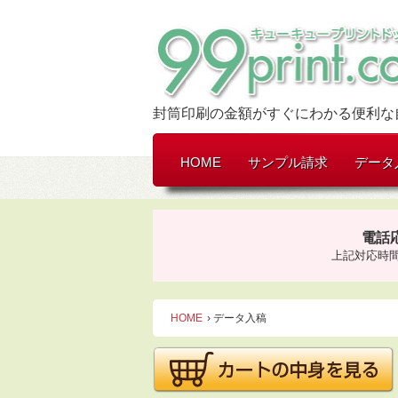
封筒印刷の金額がすぐにわかる便利な
HOME
サンプル請求
データ
電話
上記対応時
HOME
› データ入稿