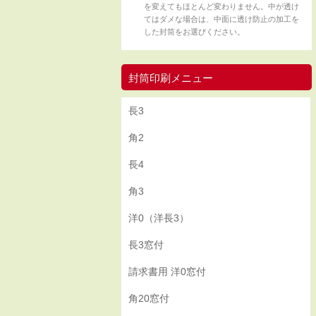
を変えてもほとんど変わりません。中が透け
てはダメな場合は、中面に透け防止の加工を
した封筒をお選びください。
封筒印刷メニュー
長3
角2
長4
角3
洋0（洋長3）
長3窓付
請求書用 洋0窓付
角20窓付