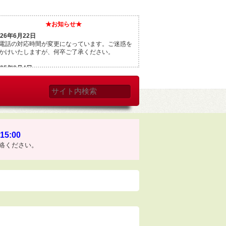
★お知らせ★
026年6月22日
電話の対応時間が変更になっています。ご迷惑を
かけいたしますが、何卒ご了承ください。
025年8月4日
月9日（土）〜17日（日）まで夏季休業となりま
。この間のご注文などは18日（月）以降の対応と
ります。
025年5月15日
月16日から住所とFAX番号が変わります。
住所：〒060-0002
幌市中央区北2条西2丁目34
15:00
FAX番号：011-200-9256
絡ください。
電話はそのまま（0120-8280-99）
025年4月30日
月1日〜6日までGW休業です。ご注意ください。
025年1月6日
年も変わらぬご愛顧のほど、どうぞよろしくお願
いたします。
024年7月31日