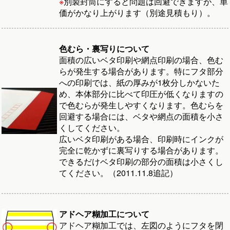
※
別製封筒にすると問題は回避できますが、単
価がかなり上がります（別途見積もり）。
色むら・裏写りについて
面積の広いベタ印刷や網点印刷の場合、色む
らが発生する場合があります。特にフタ部分
への印刷では、紙の厚みが1枚分しかないた
め、本体部分に比べて印圧が低くなりますの
で色むらが発生しやすくなります。色むらを
回避する場合には、ベタや網点の面積を小さ
くしてください。
広いベタ印刷がある場合、印刷時にインクが
完全に乾かずに裏写りする場合があります。
できるだけベタ印刷の部分の面積は小さくし
てください。（2011.11.8追記）
アドヘア糊加工について
アドヘア糊加工では、左図のようにフタを閉