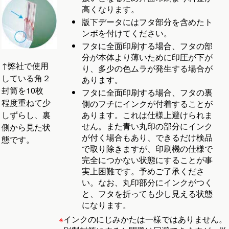
高くなります。
版下データにはフタ部分を含めたト
ンボを付けてください。
フタに全面印刷する場合、フタの部
分が本体より薄いために印圧が下が
↑弊社で使用
り、多少の色ムラが発生する場合が
している角２
あります。
封筒を10枚
フタに全面印刷する場合、フタの裏
程度重ねて少
側のフチにインクが付着することが
あります。これは仕様上避けられま
しずらし、裏
せん。また青い丸印の部分にインク
側から見た状
が付く場合もあり、できるだけ検品
態です。
で取り除きますが、印刷機の仕様で
完全につかない状態にすることが事
実上困難です。予めご了承くださ
い。なお、丸印部分にインクがつく
と、フタを折っても少し見える状態
になります。
※
インクのにじみかたは一様ではありません。